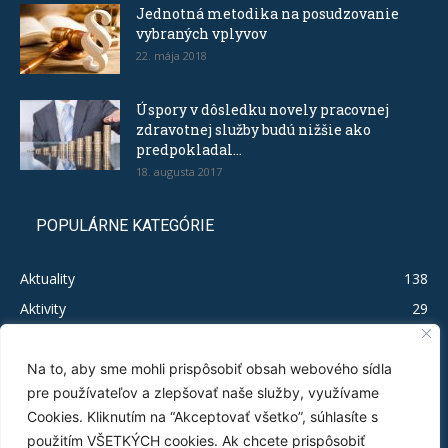
Jednotná metodika na posudzovanie
vybraných vplyvov
22. mája 2018
Úspory v dôsledku novely pracovnej
zdravotnej služby budú nižšie ako
predpokladal...
18. augusta 2017
POPULÁRNE KATEGÓRIE
Aktuality
138
Aktivity
29
Legislačíno
19
Publikácie
16
Na to, aby sme mohli prispôsobiť obsah webového sídla
pre používateľov a zlepšovať naše služby, využívame
Test MSP
12
Cookies. Kliknutím na “Akceptovať všetko”, súhlasíte s
Tlačové správy
11
použitím VŠETKÝCH cookies. Ak chcete prispôsobiť