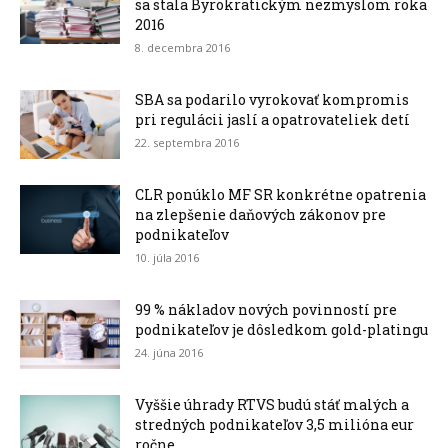
sa stala Byrokratickým nezmyslom roka
2016
8. decembra 2016
SBA sa podarilo vyrokovať kompromis
pri regulácii jaslí a opatrovateliek detí
22. septembra 2016
CLR ponúklo MF SR konkrétne opatrenia
na zlepšenie daňových zákonov pre
podnikateľov
10. júla 2016
99 % nákladov nových povinností pre
podnikateľov je dôsledkom gold-platingu
24. júna 2016
Vyššie úhrady RTVS budú stáť malých a
stredných podnikateľov 3,5 milióna eur
ročne