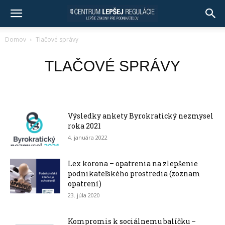
Domov
Tlačové správy
TLAČOVÉ SPRÁVY
Výsledky ankety Byrokratický nezmysel
roka 2021
4. januára 2022
Lex korona – opatrenia na zlepšenie
podnikateľského prostredia (zoznam
opatrení)
23. júla 2020
Kompromis k sociálnemu balíčku –