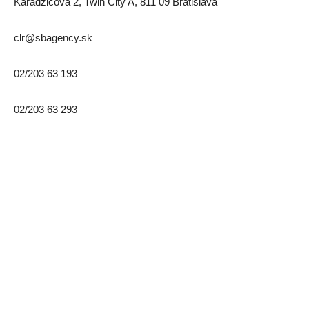
Karadžičova 2, Twin City A, 811 09 Bratislava
clr@sbagency.sk
02/203 63 193
02/203 63 293