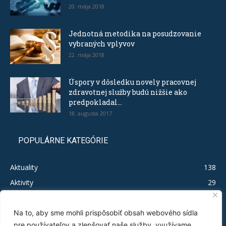
20. mája 2018
Jednotná metodika na posudzovanie
vybraných vplyvov
22. mája 2018
Úspory v dôsledku novely pracovnej
zdravotnej služby budú nižšie ako
predpokladal...
18. augusta 2017
POPULÁRNE KATEGÓRIE
Aktuality
138
Aktivity
29
Legislačíno
19
Publikácie
16
Na to, aby sme mohli prispôsobiť obsah webového sídla
pre používateľov a zlepšovať naše služby, využívame