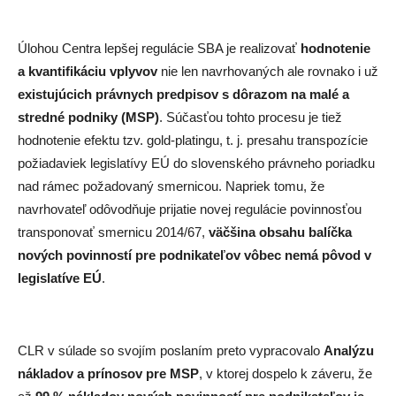
Úlohou Centra lepšej regulácie SBA je realizovať
hodnotenie
a kvantifikáciu vplyvov
nie len navrhovaných ale rovnako i už
existujúcich právnych predpisov s dôrazom na malé a
stredné podniky (MSP)
. Súčasťou tohto procesu je tiež
hodnotenie efektu tzv. gold-platingu, t. j. presahu transpozície
požiadaviek legislatívy EÚ do slovenského právneho poriadku
nad rámec požadovaný smernicou. Napriek tomu, že
navrhovateľ odôvodňuje prijatie novej regulácie povinnosťou
transponovať smernicu 2014/67,
väčšina obsahu balíčka
nových povinností pre podnikateľov vôbec nemá pôvod v
legislatíve EÚ
.
CLR v súlade so svojím poslaním preto vypracovalo
Analýzu
nákladov a prínosov pre MSP
, v ktorej dospelo k záveru, že