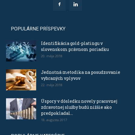
POPULÁRNE PRÍSPEVKY
Identifikácia gold-platingu v
slovenskom právnom poriadku
20. mája 2018
Jednotná metodika na posudzovanie
vybraných vplyvov
22. mája 2018
Úspory v dôsledku novely pracovnej
zdravotnej služby budú nižšie ako
predpokladal...
18. augusta 2017