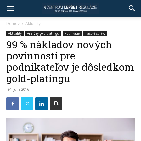
Domov
Aktuality
Aktuality
Analýzy gold-platingu
Publikácie
Tlačové správy
99 % nákladov nových
povinností pre
podnikateľov je dôsledkom
gold-platingu
24. júna 2016