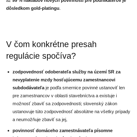
až
99 % nákladov nových povinností pre podnikateľov je
dôsledkom gold-platingu
.
V čom konkrétne presah
regulácie spočíva?
zodpovednosť odoberateľa služby na území SR za
nevyplatenie mzdy hosťujúcemu zamestnancovi
subdodávateľa
je podľa smernice povinné ustanoviť len
pre zamestnancov v oblasti stavebníctva a existuje i
možnosť zbaviť sa zodpovednosti; slovenský zákon
ustanovuje túto zodpovednosť absolútne na všetky prípady
a neumožňuje zbaviť sa jej,
povinnosť domáceho zamestnávateľa písomne