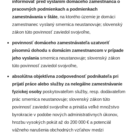
informovať pred vyslaním domáceho zamestnanca o
pracovných podmienkach a podmienkach
zamestnávania v štáte
, na ktorého územie je domáci
zamestnanec vyslaný smernica neustanovuje; slovenský
zákon túto povinnosť zaviedol svojvoľne,
povinnosť domáceho zamestnávateľa uzatvoriť
písomnú dohodu s domácim zamestnancom v prípade
jeho vyslania
smernica neustanovuje; slovenský zákon
túto povinnosť zaviedol svojvoľne,
absolútna objektívna zodpovednosť podnikateľa pri
prijatí práce alebo služby za nelegálne zamestnávanie
fyzickej osoby
poskytovateľom služby, resp. dodávateľom
prác smernica neustanovuje; slovenský zákon túto
povinnosť zaviedol svojvoľne a prináša veľké množstvo
byrokracie v podobe nových administratívnych úkonov,
hrozbu vysokých pokút až do 200 000 € a potenciál
vážneho narušenia obchodných vzťahov medzi