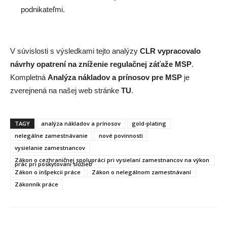
podnikateľmi.
V súvislosti s výsledkami tejto analýzy
CLR vypracovalo
návrhy opatrení na zníženie regulačnej záťaže MSP
.
Kompletná
Analýza nákladov a prínosov pre MSP
je
zverejnená na našej web stránke
TU
.
TAGY
analýza nákladov a prínosov
gold-plating
nelegálne zamestnávanie
nové povinnosti
vysielanie zamestnancov
Zákon o cezhraničnej spolupráci pri vysielaní zamestnancov na výkon
prác pri poskytovaní služieb
Zákon o inšpekcii práce
Zákon o nelegálnom zamestnávaní
Zákonník práce