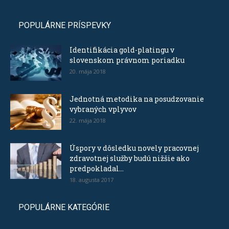
POPULÁRNE PRÍSPEVKY
Identifikácia gold-platingu v
slovenskom právnom poriadku
20. mája 2018
Jednotná metodika na posudzovanie
vybraných vplyvov
22. mája 2018
Úspory v dôsledku novely pracovnej
zdravotnej služby budú nižšie ako
predpokladal...
18. augusta 2017
POPULÁRNE KATEGÓRIE