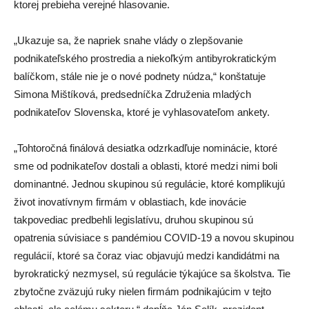
ktorej prebieha verejné hlasovanie.
„Ukazuje sa, že napriek snahe vlády o zlepšovanie
podnikateľského prostredia a niekoľkým antibyrokratickým
balíčkom, stále nie je o nové podnety núdza,“ konštatuje
Simona Mištíková, predsedníčka Združenia mladých
podnikateľov Slovenska, ktoré je vyhlasovateľom ankety.
„Tohtoročná finálová desiatka odzrkadľuje nominácie, ktoré
sme od podnikateľov dostali a oblasti, ktoré medzi nimi boli
dominantné. Jednou skupinou sú regulácie, ktoré komplikujú
život inovatívnym firmám v oblastiach, kde inovácie
takpovediac predbehli legislatívu, druhou skupinou sú
opatrenia súvisiace s pandémiou COVID-19 a novou skupinou
regulácií, ktoré sa čoraz viac objavujú medzi kandidátmi na
byrokratický nezmysel, sú regulácie týkajúce sa školstva. Tie
zbytočne zväzujú ruky nielen firmám podnikajúcim v tejto