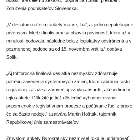
oblasti, ale celému sektoru,“ dopĺňa Ján Solík, prezident
Združenia podnikateľov Slovenska.
„V desiatom ročníku ankety máme, žiaľ, aj jedno nepotešujúce
prvenstvo. Medzi finalistami sa objavila povinnosť, ktorá už v
minulosti bodovala, následne bola z legislatívy odstránená a v
pozmenenej podobe sa od 15. novembra vrátila,“ dodáva
Solík.
„Aj tohtoročná finálová desiatka nezmyslov zdôrazňuje
potrebu zavedenia systémových zmien, ktoré zabránia rastu
regulačnej záťaže a zároveň aj vzniku absurdít, aké vidíme v
tejto ankete. Dôležité je tiež dôsledné vyhodnocovanie
pripomienok v legislatívnom procese a počúvanie ľudí z praxe,
čo sa často nedeje,“ uzatvára Martin Hošták, tajomník
Republikovej únie zamestnávateľov.
Zmyslom ankety Byrokratický nezmysel roka je upriamovať