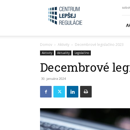
lepsiezakony.sk
sobot
A
Domov
Aktivity
Decembrové legislačíno 2023
Aktivity
Aktuality
Legislačíno
Decembrové legi
30. januára 2024