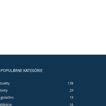
POPULÁRNE KATEGÓRIE
tuality
138
tivity
29
gislačíno
19
blikácie
16