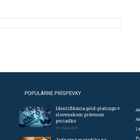
POPULÁRNE PRÍSPEVKY
Identifikácia gold-platingu v
Ak
slovenskom právnom
Ak
poriadku
20. mája 2018
Le
Pu
Jednotná metodika na