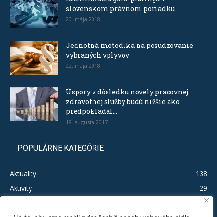
slovenskom právnom poriadku
20. mája 2018
Jednotná metodika na posudzovanie
vybraných vplyvov
22. mája 2018
Úspory v dôsledku novely pracovnej
zdravotnej služby budú nižšie ako
predpokladal...
18. augusta 2017
POPULÁRNE KATEGÓRIE
Aktuality
138
Aktivity
29
Legislačíno
19