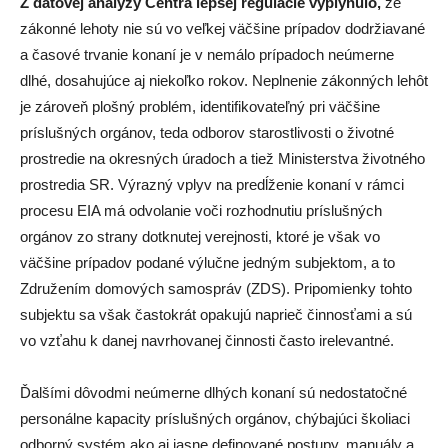
Z dátovej analýzy Centra lepšej regulácie vyplynulo,
že
zákonné lehoty nie sú vo veľkej väčšine prípadov dodržiavané
a časové trvanie konaní je v nemálo prípadoch neúmerne
dlhé, dosahujúce aj niekoľko rokov. Neplnenie zákonných lehôt
je zároveň plošný problém, identifikovateľný pri väčšine
príslušných orgánov, teda odborov starostlivosti o životné
prostredie na okresných úradoch a tiež Ministerstva životného
prostredia SR. Výrazný vplyv na predĺženie konaní v rámci
procesu EIA má odvolanie voči rozhodnutiu príslušných
orgánov zo strany dotknutej verejnosti, ktoré je však vo
väčšine prípadov podané výlučne jedným subjektom, a to
Združením domových samospráv (ZDS). Pripomienky tohto
subjektu sa však častokrát opakujú naprieč činnosťami a sú
vo vzťahu k danej navrhovanej činnosti často irelevantné.
Ďalšími dôvodmi neúmerne dlhých konaní sú nedostatočné
personálne kapacity príslušných orgánov, chýbajúci školiaci
odborný systém ako aj jasne definované postupy, manuály a