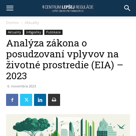
Domov
Aktuality
Aktuality
Infografiky
Publikácie
Analýza zákona o
posudzovaní vplyvov na
životné prostredie (EIA) –
2023
6. novembra 2023