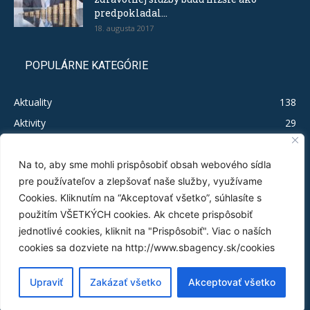
predpokladal...
18. augusta 2017
POPULÁRNE KATEGÓRIE
Aktuality
138
Aktivity
29
Legislačíno
19
Publikácie
16
Na to, aby sme mohli prispôsobiť obsah webového sídla
pre používateľov a zlepšovať naše služby, využívame
Test MSP
12
Cookies. Kliknutím na “Akceptovať všetko”, súhlasíte s
Tlačové správy
11
použitím VŠETKÝCH cookies. Ak chcete prispôsobiť
Byrokratický nezmysel
5
jednotlivé cookies, kliknit na "Prispôsobiť". Viac o naších
Infografiky
3
cookies sa dozviete na http://www.sbagency.sk/cookies
Analýzy gold-platingu
3
Upraviť
Zakázať všetko
Akceptovať všetko