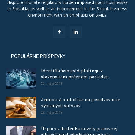
disproportionate regulatory burden imposed upon businesses
in Slovakia, as well as an improvement in the Slovak business
environment with an emphasis on SMEs.
POPULÁRNE PRÍSPEVKY
Identifikácia gold-platingu v
slovenskom právnom poriadku
20. mája 2018
Jednotná metodika na posudzovanie
vybraných vplyvov
22. mája 2018
Úspory v dôsledku novely pracovnej
zdravotnej služby budú nižšie ako