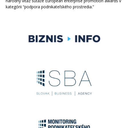
národný víťaz súťaže European enterprise promotion awards v
kategórii “podpora podnikateľského prostredia.”