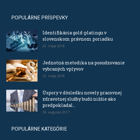
POPULÁRNE PRÍSPEVKY
Identifikácia gold-platingu v
slovenskom právnom poriadku
20. mája 2018
Jednotná metodika na posudzovanie
vybraných vplyvov
22. mája 2018
Úspory v dôsledku novely pracovnej
zdravotnej služby budú nižšie ako
predpokladal...
18. augusta 2017
POPULÁRNE KATEGÓRIE