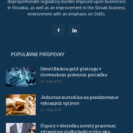
disproportionate regulatory burden imposed upon businesses
in Slovakia, as well as an improvement in the Slovak business
environment with an emphasis on SMEs.
POPULÁRNE PRÍSPEVKY
Identifikácia gold-platingu v
slovenskom právnom poriadku
20. mája 2018
Jednotná metodika na posudzovanie
vybraných vplyvov
22. mája 2018
Úspory v dôsledku novely pracovnej
zdravotnej služby budú nižšie ako