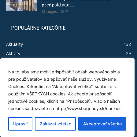
predpokladal...
18. augusta 2017
POPULÁRNE KATEGÓRIE
Aktuality
138
Aktivity
29
Legislačíno
19
Publikácie
16
Na to, aby sme mohli prispôsobiť obsah webového sídla
pre používateľov a zlepšovať naše služby, využívame
Test MSP
12
Cookies. Kliknutím na “Akceptovať všetko”, súhlasíte s
Tlačové správy
11
použitím VŠETKÝCH cookies. Ak chcete prispôsobiť
Byrokratický nezmysel
5
jednotlivé cookies, kliknit na "Prispôsobiť". Viac o naších
Infografiky
3
cookies sa dozviete na http://www.sbagency.sk/cookies
Analýzy gold-platingu
3
Upraviť
Zakázať všetko
Akceptovať všetko