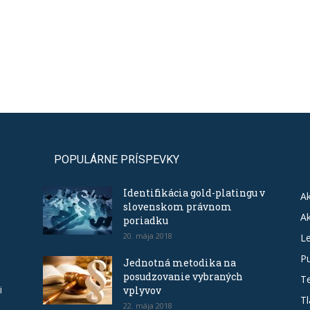
POPULÁRNE PRÍSPEVKY
Identifikácia gold-platingu v
Ak
slovenskom právnom
Ak
poriadku
20. mája 2018
Le
Pu
Jednotná metodika na
posudzovanie vybraných
T
i
vplyvov
Tl
22. mája 2018