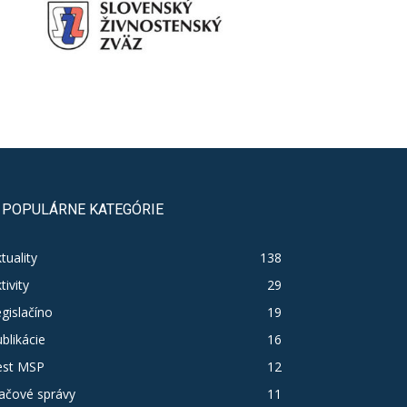
POPULÁRNE KATEGÓRIE
tuality
138
tivity
29
gislačíno
19
blikácie
16
est MSP
12
ačové správy
11