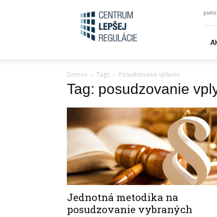
lepsiezakony.sk
piato
A
Domov
Tags
Posudzovanie vplyvov
Tag: posudzovanie vpl
Jednotná metodika na
posudzovanie vybraných