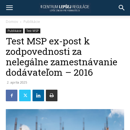
Domov
Publikácie
Publikácie
Test MSP
Test MSP ex-post k
zodpovednosti za
nelegálne zamestnávanie
dodávateľom – 2016
2. apríla 2025