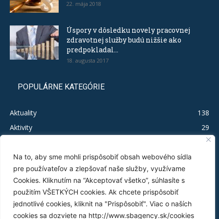
22. mája 2018
Úspory v dôsledku novely pracovnej
zdravotnej služby budú nižšie ako
predpokladal...
18. augusta 2017
POPULÁRNE KATEGÓRIE
Aktuality
138
Aktivity
29
Legislačíno
19
Publikácie
16
Na to, aby sme mohli prispôsobiť obsah webového sídla
pre používateľov a zlepšovať naše služby, využívame
Test MSP
12
Cookies. Kliknutím na “Akceptovať všetko”, súhlasíte s
Tlačové správy
11
použitím VŠETKÝCH cookies. Ak chcete prispôsobiť
Byrokratický nezmysel
5
jednotlivé cookies, kliknit na "Prispôsobiť". Viac o naších
Infografiky
3
cookies sa dozviete na http://www.sbagency.sk/cookies