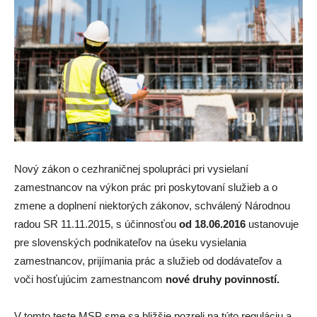
Nový zákon o cezhraničnej spolupráci pri vysielaní
zamestnancov na výkon prác pri poskytovaní služieb a o
zmene a doplnení niektorých zákonov, schválený Národnou
radou SR 11.11.2015, s účinnosťou
od 18.06.2016
ustanovuje
pre slovenských podnikateľov na úseku vysielania
zamestnancov, prijímania prác a služieb od dodávateľov a
voči hosťujúcim zamestnancom
nové druhy povinností.
V tomto teste MSP sme sa bližšie pozreli na túto reguláciu a