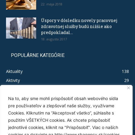
22. mája 2018
Úspory v dôsledku novely pracovnej
zdravotnej služby budú nižšie ako
predpokladal...
18. augusta 2017
POPULÁRNE KATEGÓRIE
Aktuality
138
Aktivity
29
Legislačíno
19
Publikácie
16
Na to, aby sme mohli prispôsobiť obsah webového sídla
pre používateľov a zlepšovať naše služby, využívame
Test MSP
12
Cookies. Kliknutím na “Akceptovať všetko”, súhlasíte s
Tlačové správy
11
použitím VŠETKÝCH cookies. Ak chcete prispôsobiť
Byrokratický nezmysel
5
jednotlivé cookies, kliknit na "Prispôsobiť". Viac o naších
Infografiky
3
cookies sa dozviete na http://www.sbagency.sk/cookies