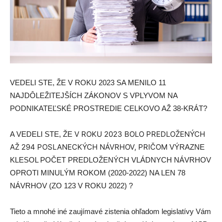
VEDELI STE, ŽE V ROKU 2023 SA MENILO 11
NAJDÔLEŽITEJŠÍCH ZÁKONOV S VPLYVOM NA
PODNIKATEĽSKÉ PROSTREDIE CELKOVO AŽ 38-KRÁT?
V ROKU 2023 BOLO
PREDLOŽENÝCH
A VEDELI STE, ŽE
AŽ 294 POSLANECKÝCH NÁVRHOV, PRIČOM
VÝRAZNE
KLESOL POČET PREDLOŽENÝCH VLÁDNYCH NÁVRHOV
OPROTI MINULÝM ROKOM (2020-2022) NA LEN 78
NÁVRHOV (ZO 123 V ROKU 2022) ?
Tieto a mnohé iné zaujímavé zistenia ohľadom legislatívy Vám