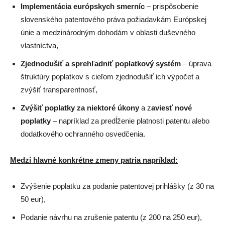
Implementácia európskych smerníc
– prispôsobenie
slovenského patentového práva požiadavkám Európskej
únie a medzinárodným dohodám v oblasti duševného
vlastníctva,
Zjednodušiť a sprehľadniť poplatkový systém
– úprava
štruktúry poplatkov s cieľom zjednodušiť ich výpočet a
zvýšiť transparentnosť,
Zvýšiť poplatky za niektoré úkony
a z
aviesť nové
poplatky
– napríklad za predĺženie platnosti patentu alebo
dodatkového ochranného osvedčenia.
Medzi hlavné konkrétne zmeny patria napríklad:
Zvýšenie poplatku za podanie patentovej prihlášky (z 30 na
50 eur),
Podanie návrhu na zrušenie patentu (z 200 na 250 eur),