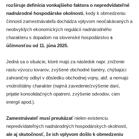
rozširuje definícia vonkajšieho faktora o nepredvídateľné
nadnárodné hospodárske okolnosti
, kedy k obmedzeniu
činnosti zamestnávateľa dochádza vplyvom neočakávaných a
neobvyklých ekonomických regulácií nadnárodného
charakteru s dopadom na slovenské hospodárstvo
s
účinnosťou od 11. júna 2025.
Jedná sa o situácie, ktoré majú za následok napr. zníženie
rastu vývozu tovarov, zvýšené obchodné bariéry, chýbajúci
zahraničný odbyt v dôsledku obchodnej vojny, atď. a nemajú
vnútroštátny charakter (najmä zavedenie/zvýšenie daní,
prijatie konsolidačných opatrení, zvýšenie odvodov, cien
energií apod.).
Zamestnávateľ musí preukázať
nielen existenciu
nepredvídateľných nadnárodných hospodárskych okolností,
ale aj skutočnosť, že ich vplyvom došlo k obmedzeniu