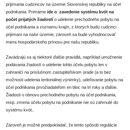
prijímania cudzincov na územie Slovenskej republiky na účel
podnikania. Primárne
ide o zavedenie systému kvót na
počet prijatých žiadostí
o udelenie prechodného pobytu na
účel podnikania a zoznamu krajín, z ktorých budú cudzinci
prijímaní na naše územie; zároveň sa bude vyhodnocovať
miera hospodárskeho prínosu pre našu republiku.
Zavádzajú sa aj niektoré ďalšie pravidlá, napríklad umožnenie
podávania žiadostí o udelenie tohto účelu pobytu len v
zahraničí na príslušnom zastupiteľskom úrade (a to bez
možnosti udelenia teritoriálnej výnimky), udeľovanie pobytu na
účel podnikania prvožiadateľom en bloc na tri roky a ďalšie.
Žiadosti o obnovu prechodného pobytu na účel podnikania,
resp. zmena účelu pobytu na podnikanie nie sú zahrnuté do
systému kvót..
Zároveň je možné predpokladať, že tento spôsob regulácie