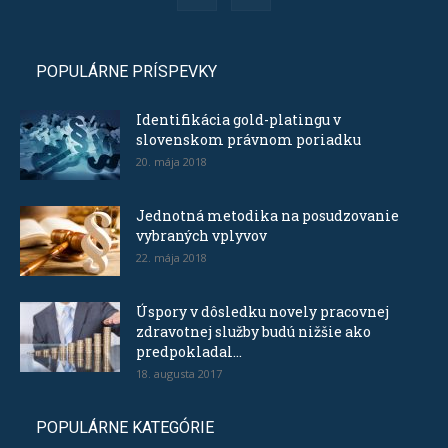
POPULÁRNE PRÍSPEVKY
Identifikácia gold-platingu v
slovenskom právnom poriadku
20. mája 2018
Jednotná metodika na posudzovanie
vybraných vplyvov
22. mája 2018
Úspory v dôsledku novely pracovnej
zdravotnej služby budú nižšie ako
predpokladal...
18. augusta 2017
POPULÁRNE KATEGÓRIE