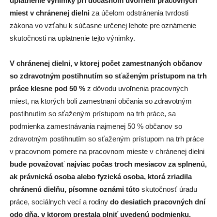
uplatnenie výnimky pri dočasnom uvoľnení pracovných
miest v chránenej dielni
za účelom odstránenia tvrdosti
zákona vo vzťahu k súčasne určenej lehote pre oznámenie
skutočnosti na uplatnenie tejto výnimky.
V chránenej dielni, v ktorej počet zamestnaných občanov
so zdravotným postihnutím so sťaženým prístupom na trh
práce klesne pod 50 %
z dôvodu uvoľnenia pracovných
miest, na ktorých boli zamestnaní občania so zdravotným
postihnutím so sťaženým prístupom na trh práce, sa
podmienka zamestnávania najmenej 50 % občanov so
zdravotným postihnutím so sťaženým prístupom na trh práce
v pracovnom pomere na pracovnom mieste v chránenej dielni
bude považovať najviac počas troch mesiacov za splnenú,
ak právnická osoba alebo fyzická osoba, ktorá zriadila
chránenú dielňu, písomne oznámi túto
skutočnosť úradu
práce, sociálnych vecí a rodiny
do desiatich pracovných dní
odo dňa, v ktorom prestala plniť uvedenú podmienku.