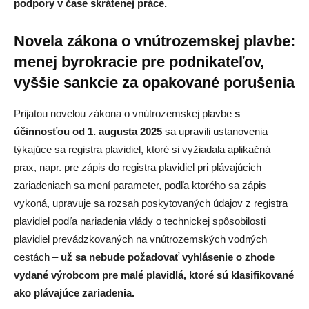
podpory v čase skrátenej práce.
Novela zákona o vnútrozemskej plavbe:
menej byrokracie pre podnikateľov,
vyššie sankcie za opakované porušenia
Prijatou novelou zákona o vnútrozemskej plavbe
s
účinnosťou od 1. augusta 2025
sa upravili ustanovenia
týkajúce sa registra plavidiel, ktoré si vyžiadala aplikačná
prax, napr. pre zápis do registra plavidiel pri plávajúcich
zariadeniach sa mení parameter, podľa ktorého sa zápis
vykoná, upravuje sa rozsah poskytovaných údajov z registra
plavidiel podľa nariadenia vlády o technickej spôsobilosti
plavidiel prevádzkovaných na vnútrozemských vodných
cestách –
už sa nebude požadovať vyhlásenie o zhode
vydané výrobcom pre malé plavidlá, ktoré sú klasifikované
ako plávajúce zariadenia.