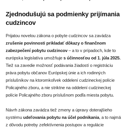
Zjednodušujú sa podmienky prijímania
cudzincov
Prijatou novelou zákona o pobyte cudzincov sa zavádza
zrušenie povinnosti prikladať dôkazy o finančnom
zabezpečení pobytu cudzincov
– a to v prípadoch, kde to
európska legislatíva umožňuje
s účinnosťou od 1. júla 2025.
Tiež sa zavedie možnosť podávania žiadostí o registráciu
práva pobytu občanov Európskej únie a ich rodinných
príslušníkov na ktoromkoľvek oddelení cudzineckej polície
Policajného zboru, a nie striktne na oddelení cudzineckej
polície Policajného zboru príslušnom podľa miesta pobytu.
Návrh zákona zavádza tiež zmeny a úpravy doterajšieho
systému
udeľovania pobytu na účel podnikania
, a to najmä
z dôvodu potreby zefektívnenia postupov a regulácie