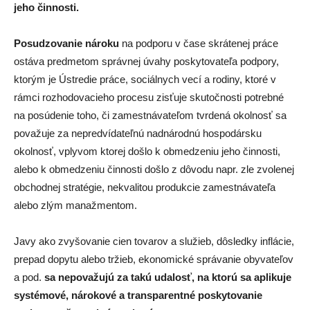
jeho činnosti.
Posudzovanie nároku
na podporu v čase skrátenej práce
ostáva predmetom správnej úvahy poskytovateľa podpory,
ktorým je Ústredie práce, sociálnych vecí a rodiny, ktoré v
rámci rozhodovacieho procesu zisťuje skutočnosti potrebné
na posúdenie toho, či zamestnávateľom tvrdená okolnosť sa
považuje za nepredvídateľnú nadnárodnú hospodársku
okolnosť, vplyvom ktorej došlo k obmedzeniu jeho činnosti,
alebo k obmedzeniu činnosti došlo z dôvodu napr. zle zvolenej
obchodnej stratégie, nekvalitou produkcie zamestnávateľa
alebo zlým manažmentom.
Javy ako zvyšovanie cien tovarov a služieb, dôsledky inflácie,
prepad dopytu alebo tržieb, ekonomické správanie obyvateľov
a pod.
sa nepovažujú za takú udalosť, na ktorú sa aplikuje
systémové, nárokové a transparentné poskytovanie