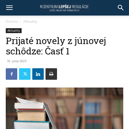
Domov
Aktuality
Aktuality
Prijaté novely z júnovej
schôdze: Časť 1
10. júna 2025