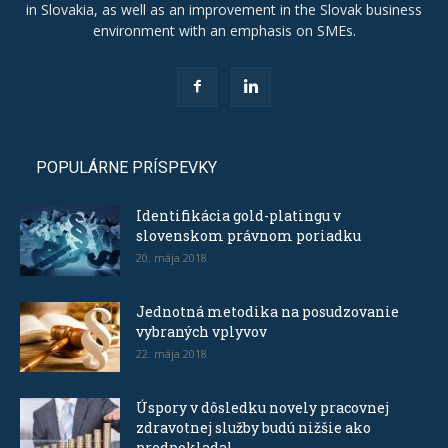
in Slovakia, as well as an improvement in the Slovak business
environment with an emphasis on SMEs.
POPULÁRNE PRÍSPEVKY
Identifikácia gold-platingu v
slovenskom právnom poriadku
20. mája 2018
Jednotná metodika na posudzovanie
vybraných vplyvov
22. mája 2018
Úspory v dôsledku novely pracovnej
zdravotnej služby budú nižšie ako
predpokladal...