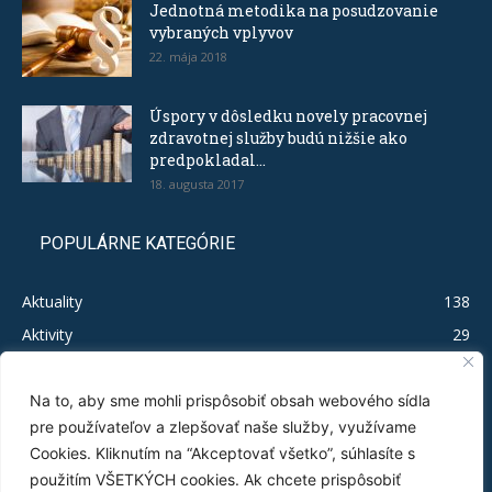
Jednotná metodika na posudzovanie
vybraných vplyvov
22. mája 2018
Úspory v dôsledku novely pracovnej
zdravotnej služby budú nižšie ako
predpokladal...
18. augusta 2017
POPULÁRNE KATEGÓRIE
Aktuality
138
Aktivity
29
Legislačíno
19
Publikácie
16
Na to, aby sme mohli prispôsobiť obsah webového sídla
pre používateľov a zlepšovať naše služby, využívame
Test MSP
12
Cookies. Kliknutím na “Akceptovať všetko”, súhlasíte s
Tlačové správy
11
použitím VŠETKÝCH cookies. Ak chcete prispôsobiť