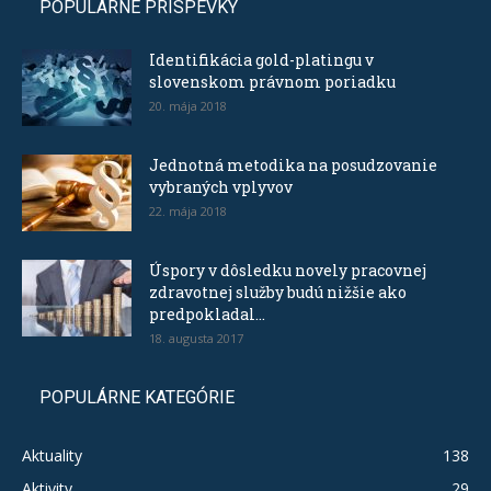
POPULÁRNE PRÍSPEVKY
Identifikácia gold-platingu v
slovenskom právnom poriadku
20. mája 2018
Jednotná metodika na posudzovanie
vybraných vplyvov
22. mája 2018
Úspory v dôsledku novely pracovnej
zdravotnej služby budú nižšie ako
predpokladal...
18. augusta 2017
POPULÁRNE KATEGÓRIE
Aktuality
138
Aktivity
29