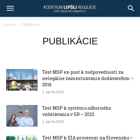
Domov
Publikácie
PUBLIKÁCIE
Test MSP ex-post k zodpovednosti za
nelegálne zamestnávanie dodávateľom –
2016
2. apríla 2025
Test MSP k systému odborného
vzdelávania v SR – 2022
2. apríla 2025
Test MSP k EIA procesom na Slovensku –