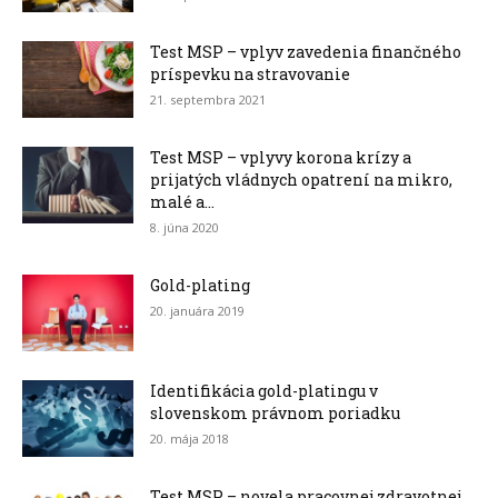
Test MSP – vplyv zavedenia finančného
príspevku na stravovanie
21. septembra 2021
Test MSP – vplyvy korona krízy a
prijatých vládnych opatrení na mikro,
malé a...
8. júna 2020
Gold-plating
20. januára 2019
Identifikácia gold-platingu v
slovenskom právnom poriadku
20. mája 2018
Test MSP – novela pracovnej zdravotnej