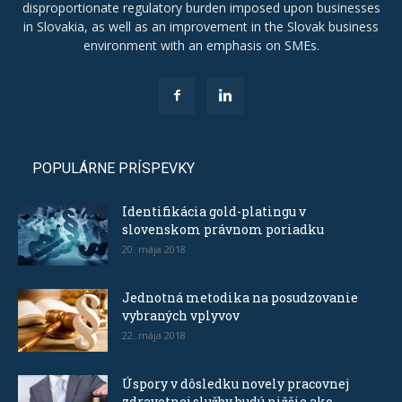
disproportionate regulatory burden imposed upon businesses
in Slovakia, as well as an improvement in the Slovak business
environment with an emphasis on SMEs.
POPULÁRNE PRÍSPEVKY
Identifikácia gold-platingu v
slovenskom právnom poriadku
20. mája 2018
Jednotná metodika na posudzovanie
vybraných vplyvov
22. mája 2018
Úspory v dôsledku novely pracovnej
zdravotnej služby budú nižšie ako