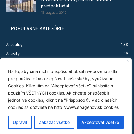
predpokladal...
18. augusta 2017
POPULÁRNE KATEGÓRIE
Aktuality
138
Aktivity
29
Legislačíno
19
Publikácie
16
Na to, aby sme mohli prispôsobiť obsah webového sídla
pre používateľov a zlepšovať naše služby, využívame
Test MSP
12
Cookies. Kliknutím na “Akceptovať všetko”, súhlasíte s
Tlačové správy
11
použitím VŠETKÝCH cookies. Ak chcete prispôsobiť
Byrokratický nezmysel
5
jednotlivé cookies, kliknit na "Prispôsobiť". Viac o naších
Infografiky
3
cookies sa dozviete na http://www.sbagency.sk/cookies
Analýzy gold-platingu
3
Upraviť
Zakázať všetko
Akceptovať všetko