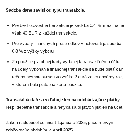
Sadzba dane závisí od typu transakcie.
Pre bezhotovostné transakcie je sadzba 0,4 %, maximálne
však 40 EUR z každej transakcie,
Pre výbery finančných prostriedkov v hotovosti je sadzba
0,8 % z výšky výberu,
Za použitie platobnej karty vydanej k transakčnému účtu,
na účely vykonania finančnej transakcie sa bude platiť daň
určená pevnou sumou vo výške 2 eurá za kalendárny rok,
v ktorom bola platobná karta použitá.
Transakčná daň sa vzťahuje len na odchádzajúce platby
,
resp. debetné transakcie a netýka sa prijatých platieb na účet.
Zákon nadobudol účinnosť 1.januára 2025, pričom prvým
zdaňovacím obdobím je
apríl 2025.