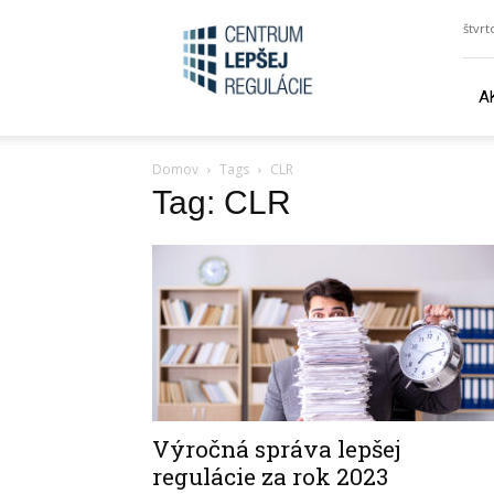
lepsiezakony.sk
štvrt
A
Domov
Tags
CLR
Tag: CLR
Výročná správa lepšej
regulácie za rok 2023