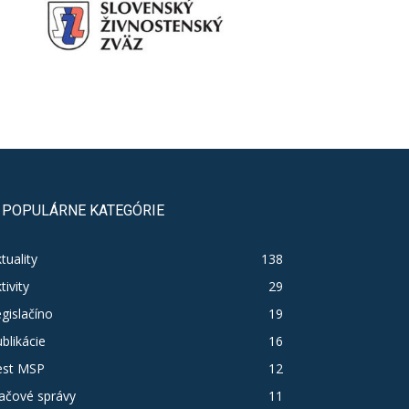
POPULÁRNE KATEGÓRIE
tuality
138
tivity
29
gislačíno
19
blikácie
16
est MSP
12
ačové správy
11