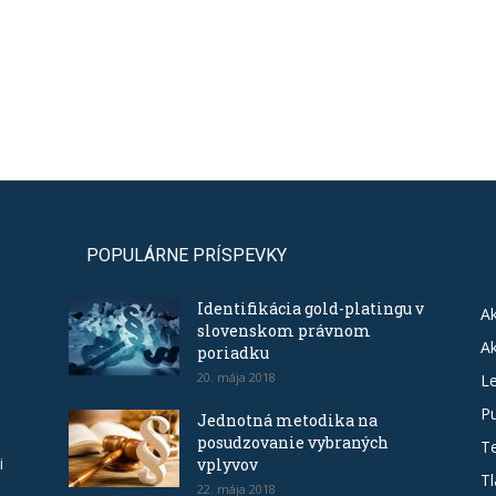
POPULÁRNE PRÍSPEVKY
Identifikácia gold-platingu v
Ak
slovenskom právnom
Ak
poriadku
20. mája 2018
Le
Pu
Jednotná metodika na
posudzovanie vybraných
T
i
vplyvov
Tl
22. mája 2018